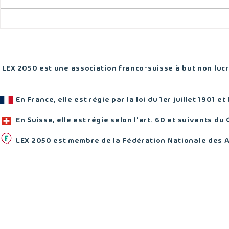
Loi-cadre Transports 2026 :
Halte de Ch
des obligations renforcées
gare indisp
pour les infrastructures
rive droite
cyclables
en attente
LEX 2050 est une association franco-suisse à but non lucra
En France, elle est régie par la loi du 1er juillet 1901 et
En Suisse, elle est régie selon l'art. 60 et suivants du 
LEX 2050 est membre de la Fédération Nationale des 