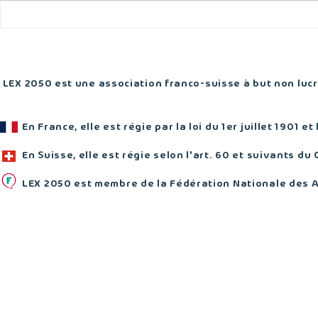
Logement : Genève ne peut
Loi-cadre T
plus repousser les choix de
des obligat
fond
pour les in
cyclables
LEX 2050 est une association franco-suisse à but non lucra
En France, elle est régie par la loi du 1er juillet 1901 et
En Suisse, elle est régie selon l'art. 60 et suivants du 
LEX 2050 est membre de la Fédération Nationale des 