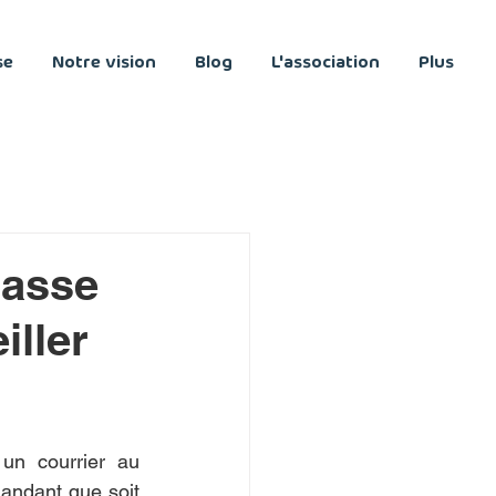
se
Notre vision
Blog
L'association
Plus
masse
iller
un courrier au 
ndant que soit 