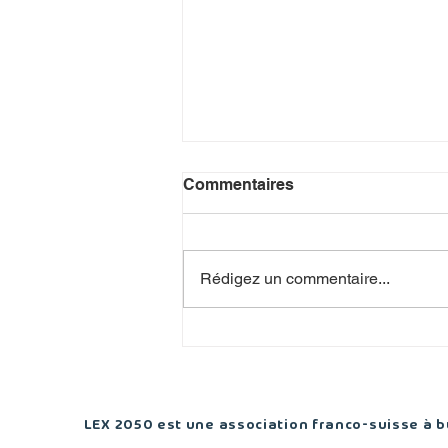
Commentaires
Rédigez un commentaire...
Logement : Genève ne peut
plus repousser les choix de
fond
LEX 2050 est une association franco-suisse à bu