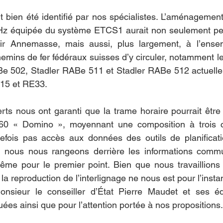
it bien été identifié par nos spécialistes. L’aménagemen
Hz équipée du système ETCS1 aurait non seulement pe
r Annemasse, mais aussi, plus largement, à l’ensem
mins de fer fédéraux suisses d’y circuler, notamment l
e 502, Stadler RABe 511 et Stadler RABe 512 actuelle
IR15 et RE33.
erts nous ont garanti que la trame horaire pourrait être
 « Domino », moyennant une composition à trois cai
efois pas accès aux données des outils de planificatio
re, nous nous rangeons derrière les informations commu
me pour le premier point. Bien que nous travaillions a
la reproduction de l’interlignage ne nous est pour l’insta
nsieur le conseiller d’État Pierre Maudet et ses éq
s ainsi que pour l’attention portée à nos propositions.