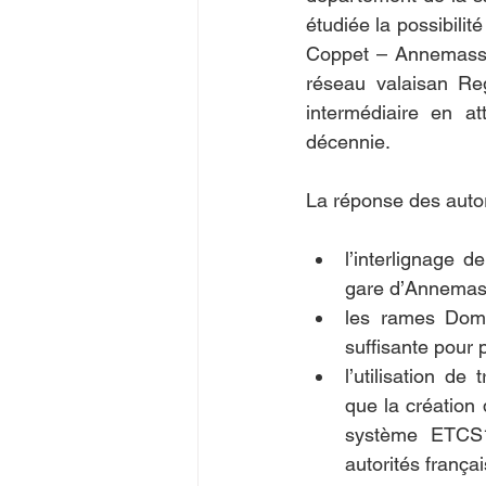
étudiée la possibilit
Coppet – Annemasse.
réseau valaisan Regi
intermédiaire en a
décennie.
La réponse des autori
l’interlignage d
gare d’Annemasse
les rames Domi
suffisante pour 
l’utilisation d
que la création
système ETCS1
autorités frança