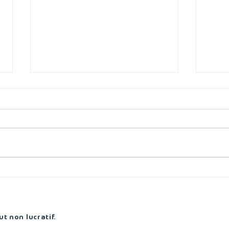
Loi-cadre Transports 2026 :
Halt
des obligations renforcées
gare
pour les infrastructures
rive
cyclables
en a
t non lucratif.