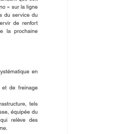
o » sur la ligne 
 du service du 
rvir de renfort 
e la prochaine 
systématique en 
et de freinage 
structure, tels 
se, équipée du 
ui relève des 
rme.