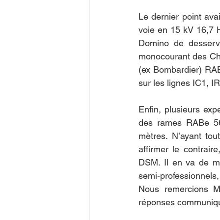
Le dernier point ava
voie en 15 kV 16,7 
Domino de desservi
monocourant des Che
(ex Bombardier) RAB
sur les lignes IC1, 
Enfin, plusieurs exp
des rames RABe 560
mètres. N’ayant tout
affirmer le contrai
DSM. Il en va de mê
semi-professionnels, 
Nous remercions Mo
réponses communiquée