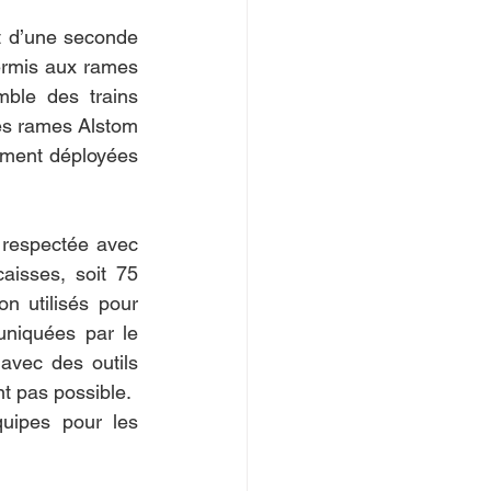
t d’une seconde 
rmis aux rames 
ble des trains 
es rames Alstom 
ment déployées 
 respectée avec 
sses, soit 75 
n utilisés pour 
niquées par le 
vec des outils 
nt pas possible.
uipes pour les 