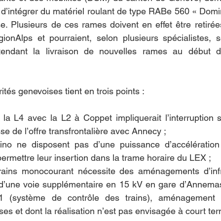
é d’intégrer du matériel roulant de type RABe 560 « Domin
 Plusieurs de ces rames doivent en effet être retirées
onAlps et pourraient, selon plusieurs spécialistes, se
ttendant la livraison de nouvelles rames au début d
tés genevoises tient en trois points :
e la L4 avec la L2 à Coppet impliquerait l’interruption 
 de l’offre transfrontalière avec Annecy ;
no ne disposent pas d’une puissance d’accélération 
permettre leur insertion dans la trame horaire du LEX ;
e trains monocourant nécessite des aménagements d’infra
 d’une voie supplémentaire en 15 kV en gare d’Annemas
 (système de contrôle des trains), aménagement q
ises et dont la réalisation n’est pas envisagée à court te