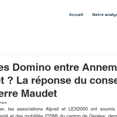
Accueil
Notre analy
es Domino entre Anne
t ? La réponse du conse
ierre Maudet
mars
er, les associations Alprail et LEX2050 ont soumis 
anté et des mobilités (DSM) du canton de Genève, dema