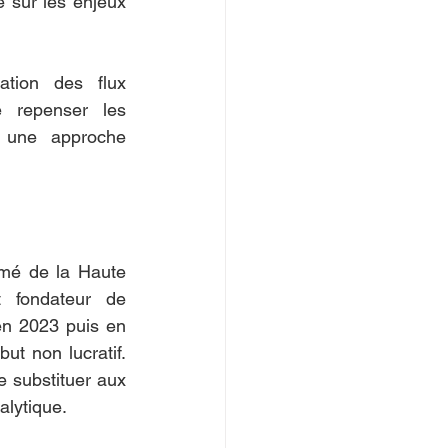
e sur les enjeux 
tion des flux 
 repenser les 
t une approche 
mé de la Haute 
t fondateur de 
en 2023 puis en 
t non lucratif. 
e substituer aux 
alytique.