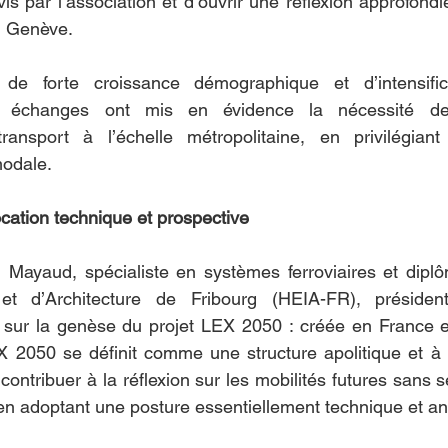
vis par l’association et d’ouvrir une réflexion approfondi
d Genève.
e forte croissance démographique et d’intensifica
 les échanges ont mis en évidence la nécessité de
transport à l’échelle métropolitaine, en privilégian
modale.
cation technique et prospective
 Mayaud, spécialiste en systèmes ferroviaires et diplô
 et d’Architecture de Fribourg (HEIA-FR), présiden
nt sur la genèse du projet LEX 2050 : créée en France 
2050 se définit comme une structure apolitique et à bu
ontribuer à la réflexion sur les mobilités futures sans s
 en adoptant une posture essentiellement technique et an