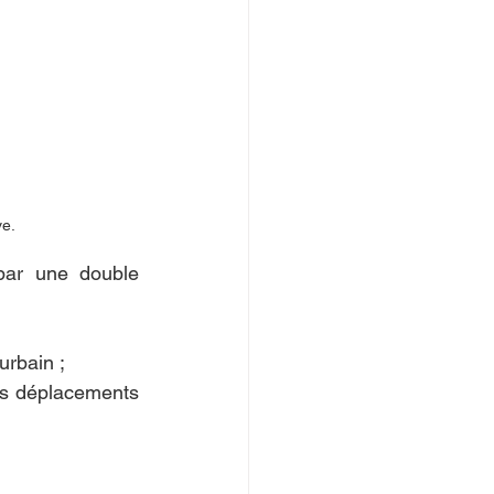
e. 
par une double 
urbain ;
es déplacements 