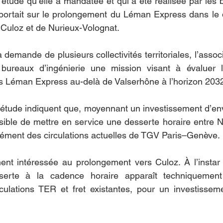
’étude qu’elle a mandatée et qui a été réalisée par les b
e portait sur le prolongement du Léman Express dans le
e Culoz et de Nurieux-Volognat.
 demande de plusieurs collectivités territoriales, l’asso
bureaux d’ingénierie une mission visant à évaluer la 
ains Léman Express au-delà de Valserhône à l’horizon 203
’étude indiquent que, moyennant un investissement d’envi
ossible de mettre en service une desserte horaire entre N
ément des circulations actuelles de TGV Paris–Genève.
ent intéressée au prolongement vers Culoz. À l’instar 
erte à la cadence horaire apparaît techniquement r
ulations TER et fret existantes, pour un investisseme