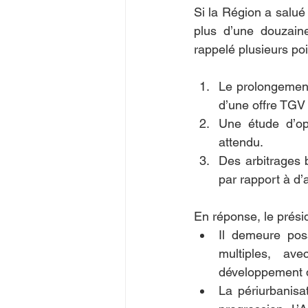
Si la Région a salué 
plus d’une douzain
rappelé plusieurs poi
Le prolongement
d’une offre TGV
Une étude d’opp
attendu.
Des arbitrages b
par rapport à d’
En réponse, le prési
Il demeure poss
multiples, ave
développement d
La périurbanis