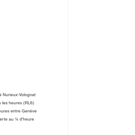
à Nurieux-Volognat 
s les heures (RL6). 
heures entre Genève 
serte au ¼ d’heure 