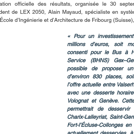
tion officielle des résultats, organisée le 30 septe
ident de LEX 2050, Alain Mayaud, spécialiste en systèm
cole d’Ingénierie et d’Architecture de Fribourg (Suisse),
« Pour un investissement 
millions d’euros, soit m
consenti pour le Bus à H
Service (BHNS) Gex–Genè
possible de proposer un 
d’environ 830 places, soi
l’offre actuelle entre Valse
avec une desserte horaire
Volognat et Genève. Cette 
permettrait de desservir 
Charix-Lalleyriat, Saint-Ger
Fort-l’Écluse-Collonges en
actuellement desservies, à