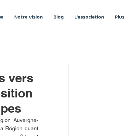
se
Notre vision
Blog
L'association
Plus
s vers
sition
lpes
égion Auvergne-
a Région quant 