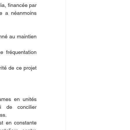
ia, financée par 
le a néanmoins 
né au maintien 
 fréquentation 
té de ce projet 
ames en unités 
 de concilier 
ss.
t en constante 