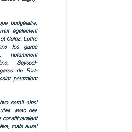
e budgétaire, 
rait également 
 Culoz. L’offre 
ans les gares 
s, notamment 
ône, Seyssel-
gares de Fort-
siat pourraient 
ve serait ainsi 
utes, avec des 
constitueraient 
ève, mais aussi 