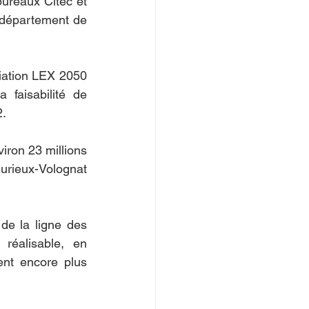
ureaux Citec et 
 département de 
ciation LEX 2050 
faisabilité de 
2.
ron 23 millions 
urieux-Volognat 
de la ligne des 
éalisable, en 
nt encore plus 