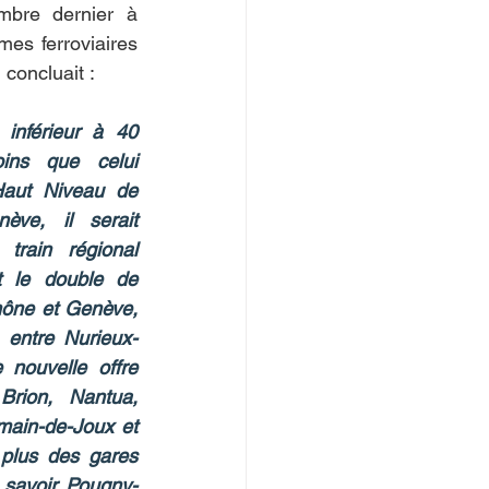
mbre dernier à 
es ferroviaires 
 concluait :
inférieur à 40 
oins que celui 
aut Niveau de 
ve, il serait 
train régional 
t le double de 
rhône et Genève, 
 entre Nurieux-
nouvelle offre 
Brion, Nantua, 
main-de-Joux et 
 plus des gares 
 savoir Pougny-