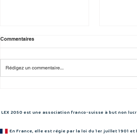
Commentaires
Rédigez un commentaire...
Logement : Genève ne peut
Loi-cadre T
plus repousser les choix de
des obligat
fond
pour les in
cyclables
LEX 2050 est une association franco-suisse à but non lucra
En France, elle est régie par la loi du 1er juillet 1901 et