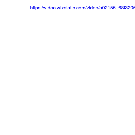
https://video.wixstatic.com/video/a02155_68f