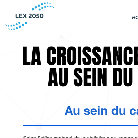
Ac
LA CROISSANC
LA CROISSANC
AU SEIN DU
AU SEIN DU
Au sein du 
Selon l’office cantonal de la statistique du canton