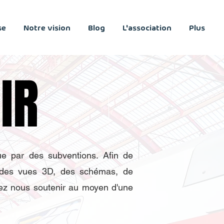
se
Notre vision
Blog
L'association
Plus
IR
IR
ue par des subventions. Afin de
r des vues 3D, des schémas, de
uvez nous soutenir au moyen d'une