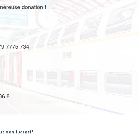
néreuse donation !
79 7775 734
86 8
t non lucratif.