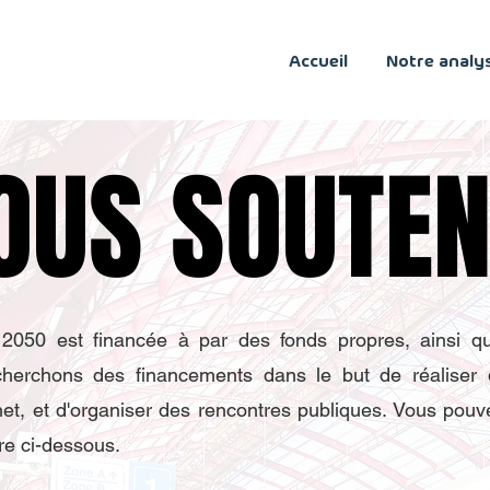
Accueil
Notre analy
OUS SOUTEN
OUS SOUTEN
X 2050 est financée à par des fonds propres, ainsi q
 cherchons des financements dans le but de réalise
ernet, et d'organiser des rencontres publiques. Vous po
re ci-dessous.