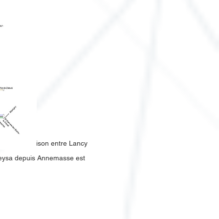
bsence de liaison entre Lancy
imeysa depuis Annemasse est