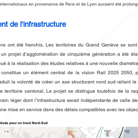
s internationaux en provenance de Paris et de Lyon auraient été prolong
t de l'infrastructure
lons ont été franchis. Les territoires du Grand Genève se so
ère, un projet d’agglomération de cinquième génération a été éla
oué à la réalisation des études relatives à une nouvelle diamétral
e constitue un élément central de la vision Rail 2025 2050
traduit la volonté de créer un axe structurant nord sud reliant
le territoire cantonal. Le projet se distingue toutefois de la raq
ain léger dont l’infrastructure serait indépendante de celle 
une mise en service dans des délais compatibles avec les objecti