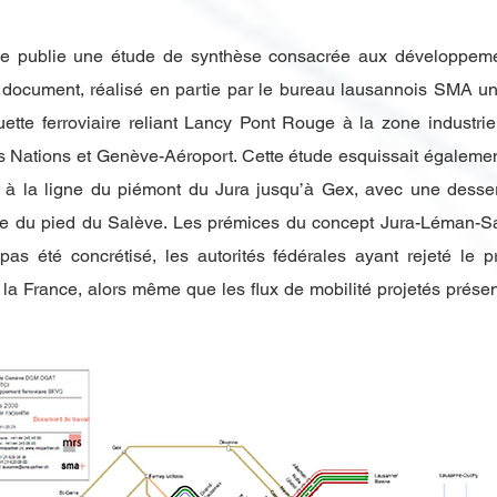
 publie une étude de synthèse consacrée aux développemen
 document, réalisé en partie par le bureau lausannois SMA un
tte ferroviaire reliant Lancy Pont Rouge à la zone industriel
s Nations et Genève-Aéroport. Cette étude esquissait égalemen
 à la ligne du piémont du Jura jusqu’à Gex, avec une desser
ne du pied du Salève. Les prémices du concept Jura-Léman-Sa
s été concrétisé, les autorités fédérales ayant rejeté le pro
s la France, alors même que les flux de mobilité projetés prése