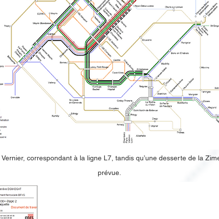
tte ferroviaire », initialement prévue à l’horizon 2030. On constate l’a
 Vernier, correspondant à la ligne L7, tandis qu’une desserte de la Z
prévue.