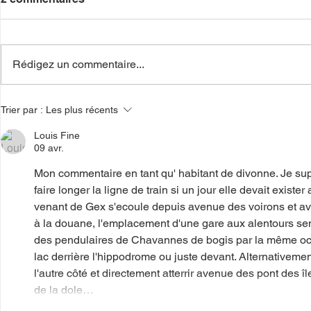
Rédigez un commentaire...
Logement : Genève ne peut
Loi-cadre T
Trier par :
Les plus récents
plus repousser les choix de
des obligat
fond
pour les in
Louis Fine
cyclables
09 avr.
Mon commentaire en tant qu' habitant de divonne. Je supp
faire longer la ligne de train si un jour elle devait existe
venant de Gex s'ecoule depuis avenue des voirons et a
à la douane, l'emplacement d'une gare aux alentours semb
des pendulaires de Chavannes de bogis par la même occas
lac derrière l'hippodrome ou juste devant. Alternativement
l'autre côté et directement atterrir avenue des pont des île
de la dole…